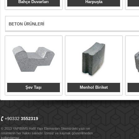
Bahçe Duvarları
Harpuşta
BETON ÜRÜNLERİ
Şev Taşı
Menhol Biriket
+90332
3552319
© 2013 YAPIBİMS Hafif Yapı Elemanları Sitemizdeki yazı ve
resimlerin her hakkı saklıdır. İzinsiz ve kaynak gösterilmeden
kullanılamaz.